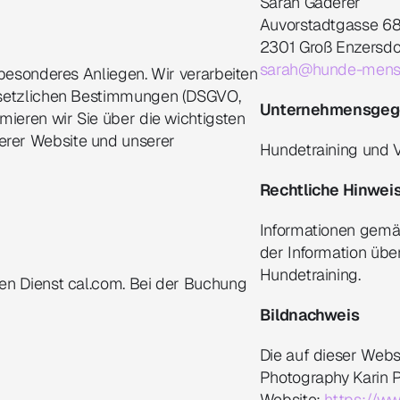
Sarah Gaderer 
Auvorstadtgasse 68
2301 Groß Enzersdo
sarah@hunde-mens
besonderes Anliegen. Wir verarbeiten 
esetzlichen Bestimmungen (DSGVO, 
Unternehmensgeg
mieren wir Sie über die wichtigsten 
rer Website und unserer 
Hundetraining und 
Rechtliche Hinwei
Informationen gemä
der Information übe
Hundetraining.
en Dienst cal.com. Bei der Buchung 
Bildnachweis
Die auf dieser Webs
Photography Karin 
Website: 
https://ww