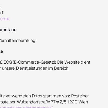
 
rf
ch.at
enstand
Verhaltensberatung
se
ß ECG (E-Commerce-Gesetz): Die Website dient 
r unsere Dienstleistungen im Bereich 
ite verwendeten Fotos stammen von: Posteiner 
Posteiner Wulzendorfstraße 77/A2/5 1220 Wien 
w.posteiner-photography.at/