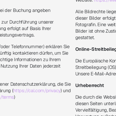
e bei der Buchung angeben
Alle Bildrechte lie
dieser Bilder erfol
 zur Durchführung unserer 
Fotografin. Eine wei
g erfolgt auf Basis Ihrer 
Bilder ist ohne Zus
eistungsvertrags.
gestattet.
/oder Telefonnummer) erklären Sie 
Online-Streitbeil
nftig kontaktieren dürfen, um Sie 
chtige Informationen zu Ihrem 
Die Europäische Kom
Nutzung Ihrer Daten jederzeit 
Streitbeilegung (OS) 
Unsere E-Mail-Adre
ener Datenschutzerklärung, die Sie 
Urheberrecht
ärung (
https://cal.com/privacy
) und 
m/terms
)
Die durch die Websit
diesen Seiten unter
Vervielfältigung, Be