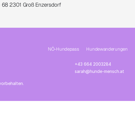
 68 2301 Groß Enzersdorf
NÖ-Hundepass
Hundewanderungen
+43 664 2003284
sarah@hunde-mensch.at
vorbehalten.